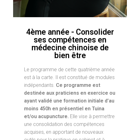
4ème année - Consolider
ses compétences en
médecine chinoise de
bien être
Le programme de cette quatrième année
est à la carte. Il est constitué de modules
indépendants.
Ce programme est
destinée aux praticiens en exercice ou
ayant validé une formation initiale d’au
moins 450h en présentiel en Tuina
et/ou acupuncture.
Elle vise à permettre
une consolidation des compétences
acquises, en apportant de nouveaux
outils pour la pratique en cabinet et à