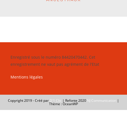
Enregistré sous le numéro 84420470442. Cet
enregistrement ne vaut pas agrément de l'Etat
Mentions légales
Copyright 2019 - Créé par
D'1 Clic
| Refonte 2020
NJ Communication
|
Thème : OceanWP