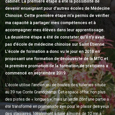
cabinet. La première étape a été la possibilité de
devenir enseignant pour d’autres écoles de Médecine
Chinoise. Cette première étape m’a permis de vérifier
ma capacité à partager mes compétences et à
accompagner mes élèves dans leur apprentissage.
La deuxième étape a été de constater qu’il n’y avait
pas d’école de médecine chinoise sur Saint Etienne.
L’école de formation a donc vu le jour en 2018 en
proposant une formation de découverte de la MTC et
la première promotion de la formation de praticiens a
commencé en septembre 2019.
L’école utilise l’ancien jeu de boules des tuileries située
au 39 rue Conte Grandchamp. Cet espace offre, non plus
des pistes de « longues », mais un jardin dont une partie a
été transformé en promenade zen pour le plaisir des yeux
des stagiaires. Idéalement située à moins de 10 mn à