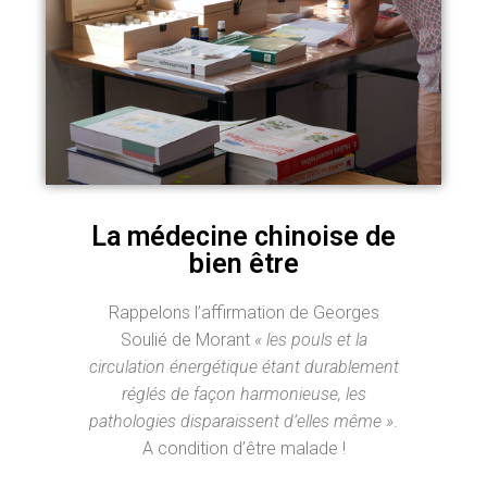
La médecine chinoise de
bien être
Rappelons l’affirmation de Georges
Soulié de Morant
« les pouls et la
circulation énergétique étant durablement
réglés de façon harmonieuse, les
pathologies disparaissent d’elles même »
.
A condition d’être malade !