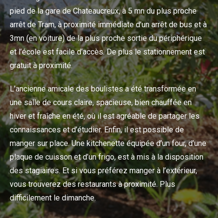
pied de la gare de Chateaucreux, à 5 mn du plus proche
arrêt de Tram, à proximité immédiate d’un arrêt de bus et à
3mn (en voiture) de la plus proche sortie du périphérique
et l’école est facile d’accès. De plus le stationnement est
gratuit à proximité.
L’ancienne amicale des boulistes a été transformée en
une salle de cours claire, spacieuse, bien chauffée en
hiver et fraîche en été, où il est agréable de partager les
connaissances et d’étudier. Enfin, il est possible de
manger sur place. Une kitchenette équipée d’un four, d’une
plaque de cuisson et d’un frigo, est à mis à la disposition
des stagiaires. Et si vous préférez manger à l’extérieur,
vous trouverez des restaurants à proximité. Plus
difficilement le dimanche.