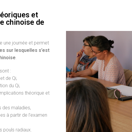
héoriques et
e chinoise de
re une journée et permet
s sur lesquelles s’est
hinoise
.
sont :
et de Qi,
tion du Qi,
implications théorique et
s des maladies,
ues à partir de l’examen
s pouls radiaux.