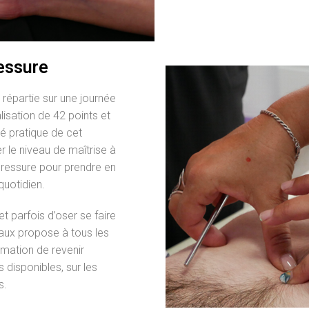
ressure
 répartie sur une journée
lisation de 42 points et
té pratique de cet
r le niveau de maîtrise à
upressure pour prendre en
quotidien.
t parfois d’oser se faire
raux propose à tous les
rmation de revenir
 disponibles, sur les
s.