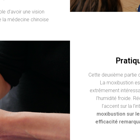
ible d’avoir une vision
e la médecine chinoise
Pratiq
Cette deuxième partie 
La moxibustion est 
extrêmement intéressant
l’humidité froide. 
l’accent sur la l’
moxibustion sur le
efficacité remarqua