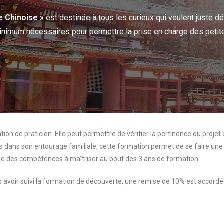
e Chinoise »
est destinée à tous les curieux qui veulent juste dé
imum nécessaires pour permettre la prise en charge des petit
tion de praticien. Elle peut permettre de vérifier la pertinence du projet
dans son entourage familiale, cette formation permet de se faire une 
e des compétences à maîtriser au bout des 3 ans de formation.
ès avoir suivi la formation de découverte, une remise de 10% est accord