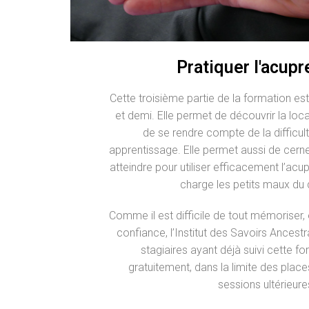
Pratiquer l'acup
Cette troisième partie de la formation est
et demi. Elle permet de découvrir la loca
de se rendre compte de la difficul
apprentissage. Elle permet aussi de cerne
atteindre pour utiliser efficacement l’ac
charge les petits maux du 
Comme il est difficile de tout mémoriser, e
confiance, l’Institut des Savoirs Ancest
stagiaires ayant déjà suivi cette fo
gratuitement, dans la limite des places
sessions ultérieure