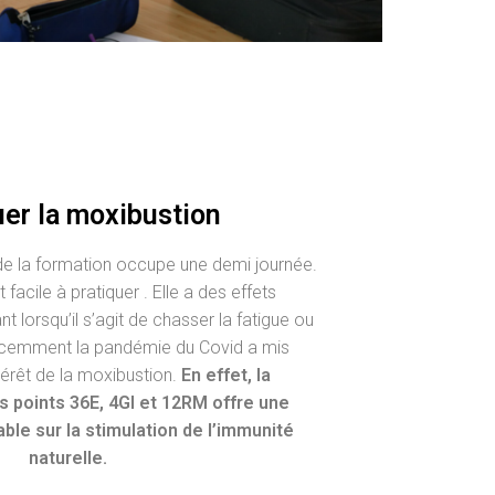
uer la moxibustion
de la formation occupe une demi journée.
facile à pratiquer . Elle a des effets
 lorsqu’il s’agit de chasser la fatigue ou
Récemment la pandémie du Covid a mis
intérêt de la moxibustion.
En effet, la
s points 36E, 4GI et 12RM offre une
ble sur la stimulation de l’immunité
naturelle.