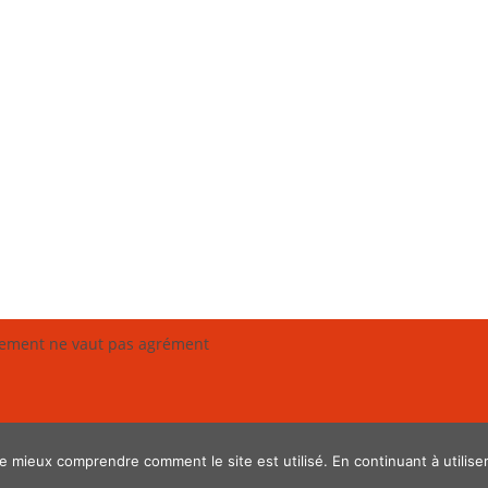
rement ne vaut pas agrément
mieux comprendre comment le site est utilisé. En continuant à utiliser 
right 2019 - Créé par
D'1 Clic
| Refonte 2020
NJ Communication
| Thème : Oce