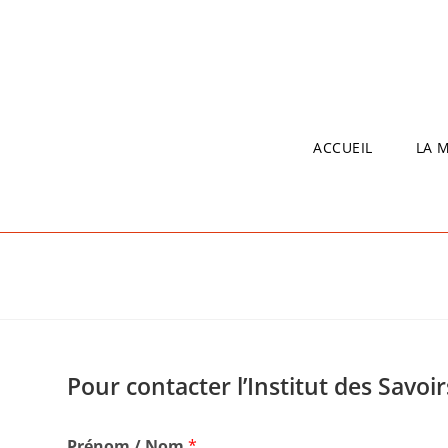
Skip
to
content
ACCUEIL
LA 
Pour contacter l’Institut des Savoir
Prénom / Nom
*